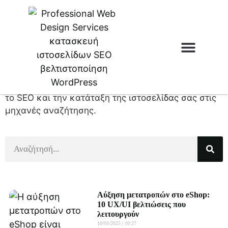
Λέξεις-
Κλειδιά
Ανακαλύψτε πώς να επιλέξετε και να
Ιστοσελίδες & e
χρησιμοποιήσετε λέξεις-κλειδιά για να βελτιώσετε
το SEO και την κατάταξη της ιστοσελίδας σας στις
μηχανές αναζήτησης.
Αύξηση μετατροπών στο eShop:
10 UX/UI βελτιώσεις που
λειτουργούν
10/03/2025
10:27