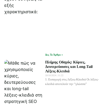
Δες Το Άρθρο »
Πλήρης Οδηγός: Κύριες,
Δευτερεύουσες και Long-Tail
Λέξεις-Κλειδιά
18/10/2024
11:22
1. Εισαγωγή στις Λέξεις-Κλειδιά Οι λέξεις-
κλειδιά αποτελούν την “γλώσσα”