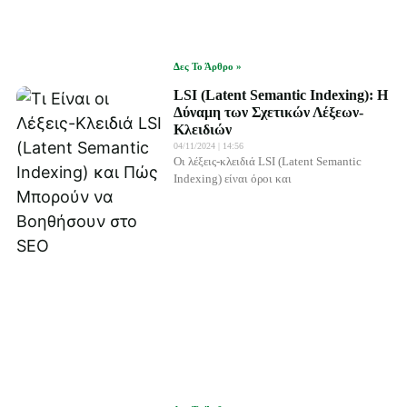
Δες Το Άρθρο »
LSI (Latent Semantic Indexing): Η
Δύναμη των Σχετικών Λέξεων-
Κλειδιών
04/11/2024
14:56
Οι λέξεις-κλειδιά LSI (Latent Semantic
Indexing) είναι όροι και