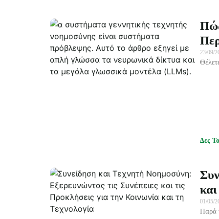
Πώς
Περ
23/09/
Θέλετ
Δες Τ
Συν
και
01/05/
Παρά 