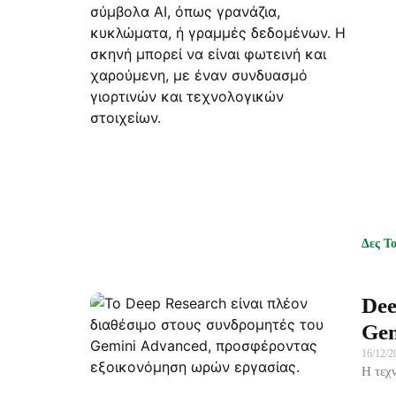
Δες Τ
Dee
Ge
16/12/
Η τεχ