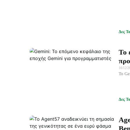
Δες Τ
Το 
προ
16/12/
Το Ge
Δες Τ
Age
Ben