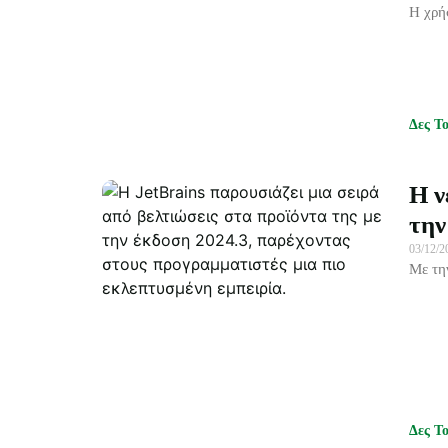
Η χρή
Δες Τ
Η ν
την
03/12/
Με τη
Δες Τ