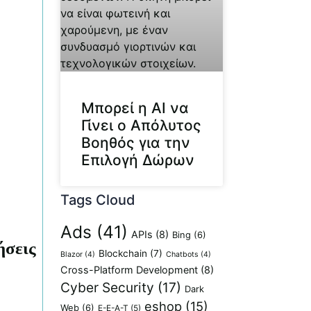
Μπορεί η AI να
Γίνει ο Απόλυτος
Βοηθός για την
Επιλογή Δώρων
Tags Cloud
Ads
(41)
APIs
(8)
Bing
(6)
ήσεις
Blockchain
(7)
Blazor
(4)
Chatbots
(4)
Cross-Platform Development
(8)
Cyber Security
(17)
Dark
eshop
(15)
Web
(6)
E-E-A-T
(5)