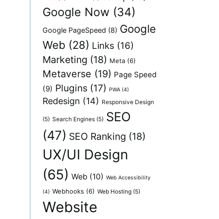
Google Now
(34)
Google
Google PageSpeed
(8)
Web
(28)
Links
(16)
Marketing
(18)
Meta
(6)
Metaverse
(19)
Page Speed
Plugins
(17)
(9)
PWA
(4)
Redesign
(14)
Responsive Design
SEO
(5)
Search Engines
(5)
(47)
SEO Ranking
(18)
UX/UI Design
(65)
Web
(10)
Web Accessibility
Webhooks
(6)
Web Hosting
(5)
(4)
Website