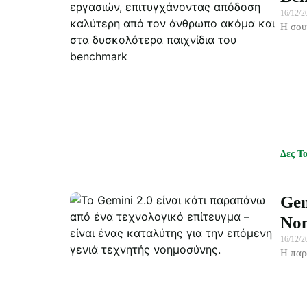
16/12/
Η σου
Δες Τ
Gem
Νο
16/12/
Η παρ