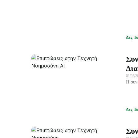
Δες Τ
Συν
Δια
01/05/
Η συν
Δες Τ
Συν