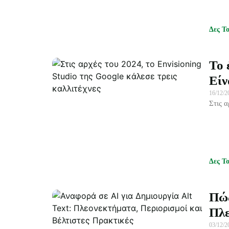
Δες Τ
Το 
Είν
16/12/
Στις 
Δες Τ
Πώς
Πλε
03/12/