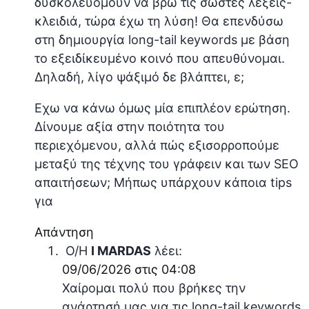
δυσκολευόμουν να βρω τις σωστές λέξεις-
κλειδιά, τώρα έχω τη λύση! Θα επενδύσω
στη δημιουργία long-tail keywords με βάση
το εξειδίκευμένο κοινό που απευθύνομαι.
Δηλαδή, λίγο ψάξιμό δε βλάπτει, ε;
Εχω να κάνω όμως μία επιπλέον ερώτηση.
Δίνουμε αξία στην ποιότητα του
περιεχόμενου, αλλά πώς εξισορροπούμε
μεταξύ της τέχνης του γράφειν και των SEO
απαιτήσεων; Μήπως υπάρχουν κάποια tips
για
Απάντηση
Ο/Η
I MARDAS
λέει:
09/06/2026 στις 04:08
Χαίρομαι πολύ που βρήκες την
ανάρτησή μας για τις long-tail keywords