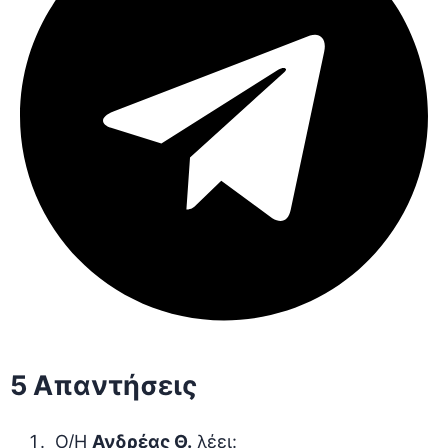
5 Απαντήσεις
Ο/Η
Ανδρέας Θ.
λέει: