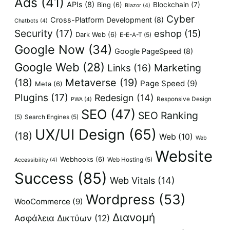
Ads
(41)
APIs
(8)
Bing
(6)
Blockchain
(7)
Blazor
(4)
Cyber
Cross-Platform Development
(8)
Chatbots
(4)
Security
(17)
eshop
(15)
Dark Web
(6)
E-E-A-T
(5)
Google Now
(34)
Google PageSpeed
(8)
Google Web
(28)
Marketing
Links
(16)
(18)
Metaverse
(19)
Page Speed
(9)
Meta
(6)
Plugins
(17)
Redesign
(14)
Responsive Design
PWA
(4)
SEO
(47)
SEO Ranking
(5)
Search Engines
(5)
UX/UI Design
(65)
(18)
Web
(10)
Web
Website
Webhooks
(6)
Web Hosting
(5)
Accessibility
(4)
Success
(85)
Web Vitals
(14)
Wordpress
(53)
WooCommerce
(9)
Διανομή
Ασφάλεια Δικτύων
(12)