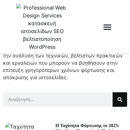
βελτιώσετε
την ταχύτητα
Η κατηγορία της αρθρογραφίας με θέμα τη
Ιστοσελίδες & e
βελτίωση της ταχύτητας αφορά την εξερεύνηση και
την ανάλυση των τεχνικών, βέλτιστων πρακτικών
και εργαλείων που μπορούν να βοηθήσουν στην
επίτευξη γρηγορότερων χρόνων φόρτωσης και
απόκρισης για ιστοσελίδες.
Η Ταχύτητα Φόρτωσης το 2025: