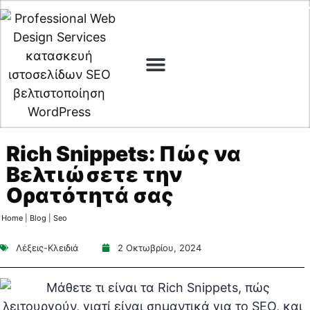
Digital Marketing
Cyber Security
Rich Snippets: Πώς να
Βελτιώσετε την
Ορατότητά σας
Home
|
Blog
|
Seo
Λέξεις-Κλειδιά
2 Οκτωβρίου, 2024