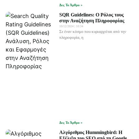
Δες Το Άρθρο »
SQR Guidelines: Ο Ρόλος τους
στην Αναζήτηση Πληροφορίας
10/12/2024
10:34
Σε έναν κόσμο που κυριαρχείται από την
πληροφορία, η
Δες Το Άρθρο »
Αλγόριθμος Hummingbird: Η
Εξέλιξη του SEO από τη Google