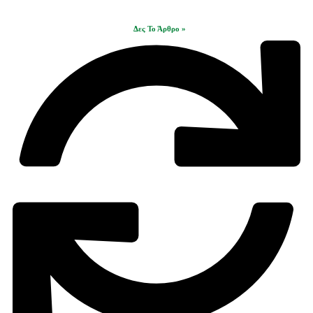
Δες Το Άρθρο »