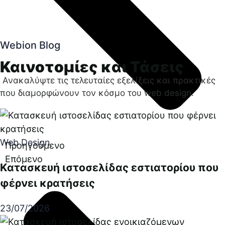
Webion Blog
Καινοτομίες και Τάσεις
Ανακαλύψτε τις τελευταίες εξελίξεις και πρακτικές
που διαμορφώνουν τον κόσμο του web design.
Web Design
Προηγούμενο
Επόμενο
Κατασκευή ιστοσελίδας εστιατορίου που
φέρνει κρατήσεις
23/07/2026