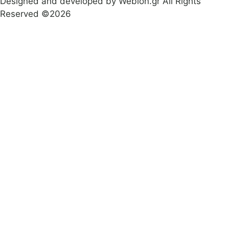
Designed and developed by Webion.gr All Rights
Reserved ©2026
Πολιτική απορρήτου
|
Όροι προϋποθέσεις χρήσεις
|
Δήλωση Προσβασιμότητας