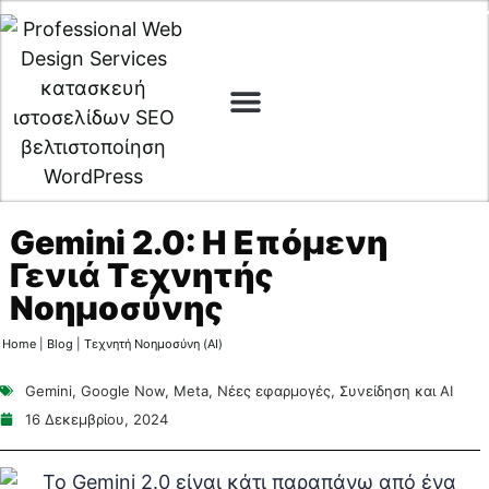
Digital Marketing
Cyber Security
Gemini 2.0: Η Επόμενη
Γενιά Τεχνητής
Νοημοσύνης
Home
|
Blog
|
Τεχνητή Νοημοσύνη (AI)
Gemini
,
Google Now
,
Meta
,
Νέες εφαρμογές
,
Συνείδηση και AI
16 Δεκεμβρίου, 2024