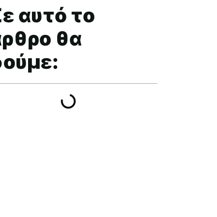
ε αυτό το
άρθρο θα
δούμε: