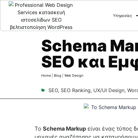
Υπηρεσίες
Schema Mar
SEO και Εμφ
Home
|
Blog
|
Web Design
SEO
,
SEO Ranking
,
UX/UI Design
,
Wor
Το
Schema Markup
είναι ένας τύπος 
μηχανές αναζήτησης να κατανοήσουν 