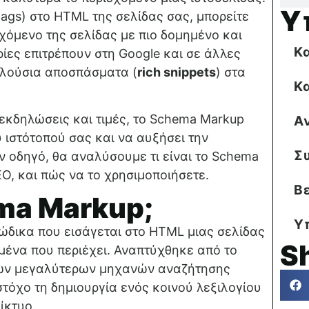
Υ
tags) στο HTML της σελίδας σας, μπορείτε
χόμενο της σελίδας με πιο δομημένο και
Κ
ίες επιτρέπουν στη Google και σε άλλες
πλούσια αποσπάσματα (
rich snippets
) στα
Κ
 εκδηλώσεις και τιμές, το Schema Markup
Α
υ ιστότοπού σας και να αυξήσει την
Σ
ν οδηγό, θα αναλύσουμε τι είναι το Schema
SEO, και πώς να το χρησιμοποιήσετε.
Β
ema Markup;
Υ
ώδικα που εισάγεται στο HTML μιας σελίδας
S
ομένα που περιέχει. Αναπτύχθηκε από το
των μεγαλύτερων μηχανών αναζήτησης
 στόχο τη δημιουργία ενός κοινού λεξιλογίου
ίκτυο.