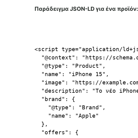
Παράδειγμα JSON-LD για ένα προϊόν:
<script type="application/ld+js
  "@context": "https://schema.o
  "@type": "Product",

  "name": "iPhone 15",

  "image": "https://example.com
  "description": "Το νέο iPhone
  "brand": {

    "@type": "Brand",

    "name": "Apple"

  },

  "offers": {
