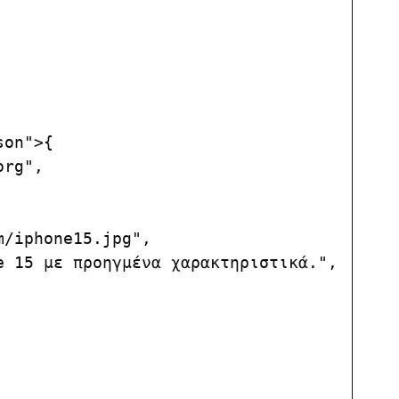
on">{

rg",

/iphone15.jpg",

 15 με προηγμένα χαρακτηριστικά.",
