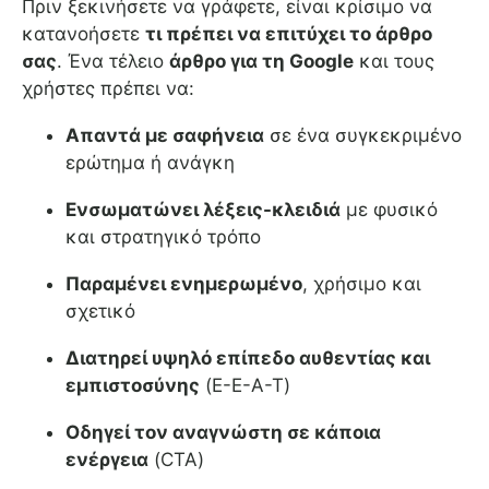
Πριν ξεκινήσετε να γράφετε, είναι κρίσιμο να
κατανοήσετε
τι πρέπει να επιτύχει το άρθρο
σας
. Ένα τέλειο
άρθρο για τη Google
και τους
χρήστες πρέπει να:
Απαντά με σαφήνεια
σε ένα συγκεκριμένο
ερώτημα ή ανάγκη
Ενσωματώνει λέξεις-κλειδιά
με φυσικό
και στρατηγικό τρόπο
Παραμένει ενημερωμένο
, χρήσιμο και
σχετικό
Διατηρεί υψηλό επίπεδο αυθεντίας και
εμπιστοσύνης
(E-E-A-T)
Οδηγεί τον αναγνώστη σε κάποια
ενέργεια
(CTA)