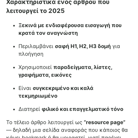
Χαρακτηριστικά ενός άρθρου που
λειτουργεί το 2025
Ξεκινά με ενδιαφέρουσα εισαγωγή που
κρατά τον αναγνώστη
Περιλαμβάνει
σαφή H1, H2, H3 δομή
για
πλοήγηση
Χρησιμοποιεί
παραδείγματα, λίστες,
γραφήματα, εικόνες
Είναι
συγκεκριμένο και καλά
τεκμηριωμένο
Διατηρεί
φιλικό και επαγγελματικό τόνο
Το τέλειο άρθρο λειτουργεί ως
“resource page”
— δηλαδή μια σελίδα αναφοράς που κάποιος θα
κάνει bookmark ή θα μοιραστεί, γιατί παρέχει