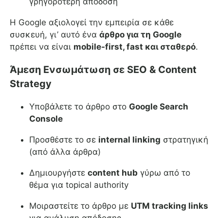
γρηγορότερη απόδοση
Η Google αξιολογεί την εμπειρία σε κάθε
συσκευή, γι’ αυτό ένα
άρθρο για τη Google
πρέπει να είναι
mobile-first, fast και σταθερό
.
Άμεση Ενσωμάτωση σε SEO & Content
Strategy
Υποβάλετε το άρθρο στο
Google Search
Console
Προσθέστε το σε
internal linking
στρατηγική
(από άλλα άρθρα)
Δημιουργήστε
content hub
γύρω από το
θέμα για topical authority
Μοιραστείτε το άρθρο με
UTM tracking links
για ανάλυση απόδοσης