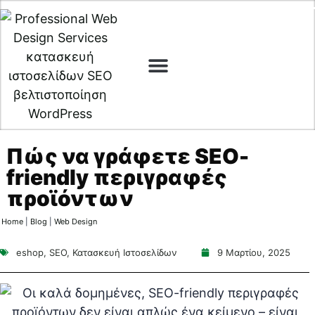
Digital Marketing
Cyber Security
Πώς να γράφετε SEO-
friendly περιγραφές
προϊόντων
Home
|
Blog
|
Web Design
eshop
,
SEO
,
Κατασκευή Ιστοσελίδων
9 Μαρτίου, 2025