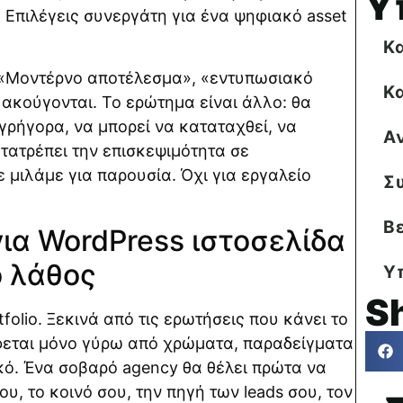
Υ
. Επιλέγεις συνεργάτη για ένα ψηφιακό asset
Κ
. «Μοντέρνο αποτέλεσμα», «εντυπωσιακό
Κ
 ακούγονται. Το ερώτημα είναι άλλο: θα
 γρήγορα, να μπορεί να καταταχθεί, να
Α
τατρέπει την επισκεψιμότητα σε
ε μιλάμε για παρουσία. Όχι για εργαλείο
Σ
Β
ια WordPress ιστοσελίδα
ό λάθος
Υ
S
folio. Ξεκινά από τις ερωτήσεις που κάνει το
φεται μόνο γύρω από χρώματα, παραδείγματα
ικό. Ένα σοβαρό agency θα θέλει πρώτα να
υ, το κοινό σου, την πηγή των leads σου, τον