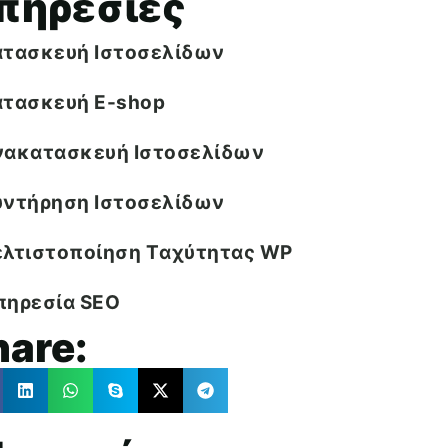
πηρεσίες
ατασκευή Ιστοσελίδων
ατασκευή E-shop
νακατασκευή Ιστοσελίδων
υντήρηση Ιστοσελίδων
ελτιστοποίηση Tαχύτητας WP
πηρεσία SEO
hare: