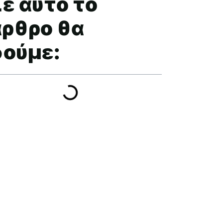
ε αυτό το
άρθρο θα
δούμε: