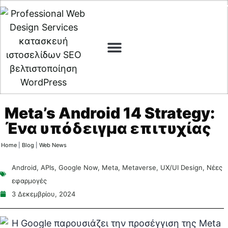
Web Design
Digital Marketing
Cyber Security
Meta’s Android 14 Strategy:
Ένα υπόδειγμα επιτυχίας
Home
|
Blog
|
Web News
Android
,
APIs
,
Google Now
,
Meta
,
Metaverse
,
UX/UI Design
,
Νέες
εφαρμογές
3 Δεκεμβρίου, 2024