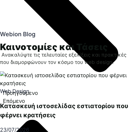
Webion Blog
Καινοτομίες και Τάσεις
Ανακαλύψτε τις τελευταίες εξελίξεις και πρακτικές
που διαμορφώνουν τον κόσμο του web design.
Web Design
Προηγούμενο
Επόμενο
Κατασκευή ιστοσελίδας εστιατορίου που
φέρνει κρατήσεις
23/07/2026