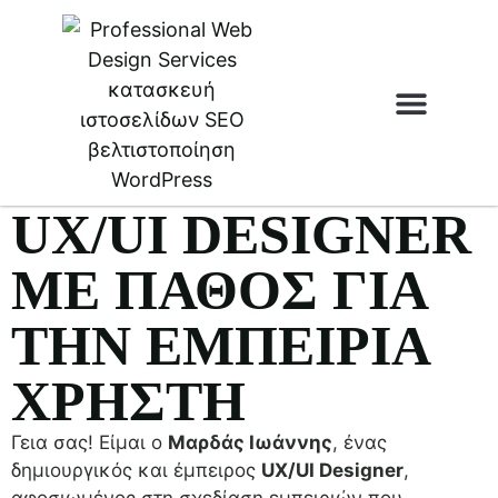
ΜΑΡΔΆΣ
Ιστοσελίδες & e
ΙΩΆΝΝΗΣ
UX/UI DESIGNER
ΜΕ ΠΆΘΟΣ ΓΙΑ
ΤΗΝ ΕΜΠΕΙΡΊΑ
ΧΡΉΣΤΗ
Γεια σας! Είμαι ο
Μαρδάς Ιωάννης
, ένας
δημιουργικός και έμπειρος
UX/UI Designer
,