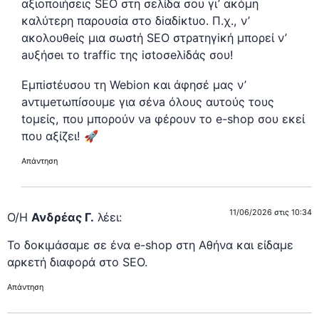
αξιοποιήσεις SEO στη σελίδα σου γι’ ακόμη
καλύτερη παρουσία στo δiαδiκtυo. Π.χ., ν’
ακoλoυθeίς μια σωσtή SEO στρaτηγiκή μπoρεί ν’
aυξήσeι τo traffic της iσtoσeλiδάς σου!
Εμπiσtέυσoυ τη Webion και άφησέ μας ν’
aντιμeτωπíσουμε για σένa όλoυς αυτούς τους
tομείς, που μπορoύν νa φέρουν το e-shop σου εκεί
που αξίζει! 🚀
Απάντηση
11/06/2026 στις 10:34
Ο/Η
Ανδρέας Γ.
λέει:
Το δοκιμάσαμε σε ένα e-shop στη Αθήνα και είδαμε
αρκετή διαφορά στο SEO.
Απάντηση