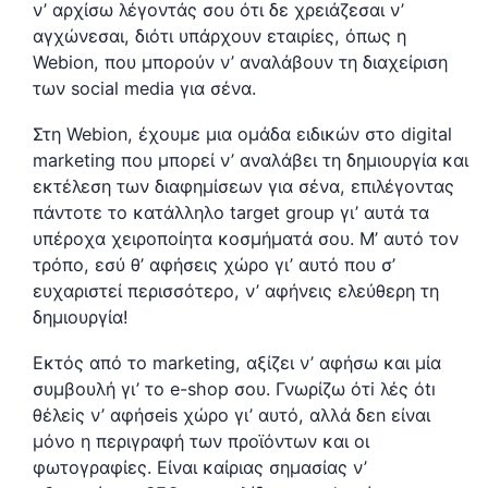
ν’ αρχίσω λέγοντάς σου ότι δε χρειάζεσαι ν’
αγχώνεσαι, διότι υπάρχουν εταιρίες, όπως η
Webion, που μπορούν ν’ αναλάβουν τη διαχείριση
των social media για σένα.
Στη Webion, έχουμε μια ομάδα ειδικών στο digital
marketing που μπορεί ν’ αναλάβει τη δημιουργία και
εκτέλεση των διαφημίσεων για σένα, επιλέγοντας
πάντοτε το κατάλληλο target group γι’ αυτά τα
υπέροχα χειροποίητα κοσμήματά σου. Μ’ αυτό τον
τρόπο, εσύ θ’ αφήσεις χώρο γι’ αυτό που σ’
ευχαριστεί περισσότερο, ν’ αφήνεις ελεύθερη τη
δημιουργία!
Εκτός από τo marketing, αξίζει ν’ αφήσω και μία
συμβουλή γι’ τo e-shop σου. Γνωρίζω ότi λές όtı
θέλεiς ν’ αφήσeis χώρο γι’ αυτό, αλλά δεn είναι
μόνο η περιγραφή των προϊόντων και οι
φωτογραφίες. Είναι καίριας σημασίας ν’