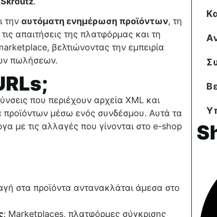
ο
Skroutz
.
Κ
ι την
αυτόματη ενημέρωση προϊόντων
, τη
τις απαιτήσεις της πλατφόρμας και τη
Α
arketplace, βελτιώνοντας την εμπειρία
των πωλήσεων.
Σ
URLs;
Β
θύνσεις που περιέχουν αρχεία XML και
Υ
α προϊόντων μέσω ενός συνδέσμου. Αυτά τα
S
α με τις αλλαγές που γίνονται στο e-shop
:
αγή στα προϊόντα αντανακλάται άμεσα στο
ς
: Marketplaces, πλατφόρμες σύγκρισης