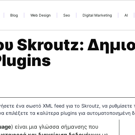
Blog
Web Design
Seo
Digital Marketing
AI
υ Skroutz: Δημιο
lugins
uage
) είναι μια γλώσσα σήμανσης που
μεταφορά και διαχείριση δεδομένων
με