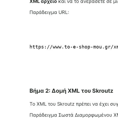
XML αρχείο
και να το ανεβάσετε σε μ
Παράδειγμα URL:
https://www.to-e-shop-mou.gr/x
Βήμα 2: Δομή XML του Skroutz
Το XML του Skroutz πρέπει να έχει συ
Παράδειγμα Σωστά Διαμορφωμένου XM