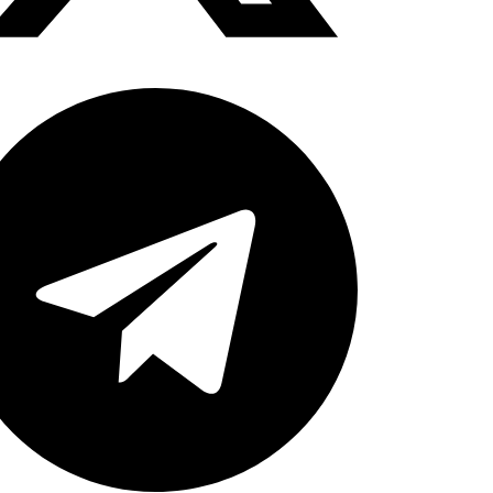
jpg</image_2>

jpg</image_3>
