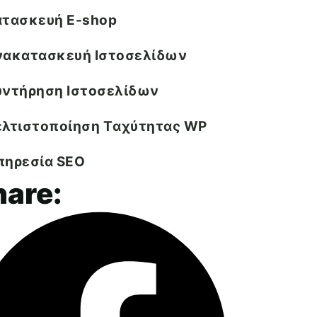
ατασκευή E-shop
νακατασκευή Ιστοσελίδων
υντήρηση Ιστοσελίδων
ελτιστοποίηση Tαχύτητας WP
πηρεσία SEO
hare: