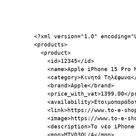
<?xml version="1.0" encoding="U
<products>

  <product>

    <id>12345</id>

    <name>Apple iPhone 15 Pro M
    <category>Κινητά Τηλέφωνα</
    <brand>Apple</brand>

    <price_with_vat>1399.00</pr
    <availability>Ετοιμοπαράδοτ
    <link>https://www.to-e-shop
    <image>https://www.to-e-sh
    <description>Το νέο iPhone
    <mpn>MTV03QL/A</mpn>
