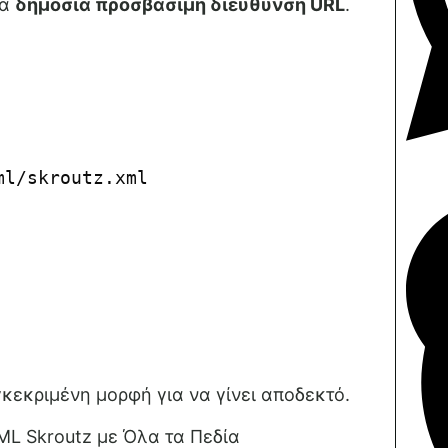
ια
δημόσια προσβάσιμη διεύθυνση URL
.
ml/skroutz.xml
γκεκριμένη μορφή για να γίνει αποδεκτό.
L Skroutz με Όλα τα Πεδία