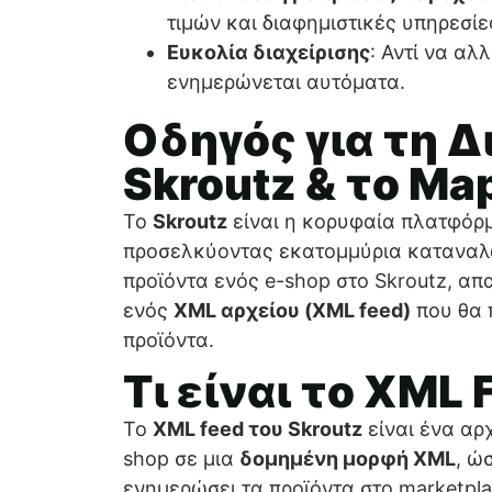
τιμών και διαφημιστικές υπηρεσί
Ευκολία διαχείρισης
: Αντί να αλ
ενημερώνεται αυτόματα.
Οδηγός για τη 
Skroutz & το M
Το
Skroutz
είναι η κορυφαία πλατφόρμ
προσελκύοντας εκατομμύρια καταναλω
προϊόντα ενός e-shop στο Skroutz, απ
ενός
XML αρχείου (XML feed)
που θα 
προϊόντα.
Τι είναι το XML 
Το
XML feed του Skroutz
είναι ένα αρχ
shop σε μια
δομημένη μορφή XML
, ώ
ενημερώσει τα προϊόντα στο marketpla