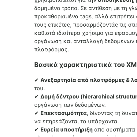
δομημένο τρόπο. Σε αντίθεση με τη γ
προκαθορισμένα tags, αλλά επιτρέπει 
τους ετικέτες, προσαρμόζοντάς τις στι
καθιστά ιδιαίτερα χρήσιμο για εφαρμ
οργάνωση και ανταλλαγή δεδομένων π
πλατφόρμας.
Βασικά χαρακτηριστικά του XM
✔
Ανεξαρτησία από πλατφόρμες & λ
του.
✔
Δομή δέντρου (hierarchical structu
οργάνωση των δεδομένων.
✔
Επεκτασιμότητα
, δίνοντας τη δυν
να επηρεάζονται τα υπάρχοντα.
✔
Ευρεία υποστήριξη
από συστήματα