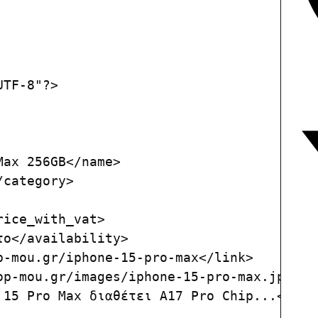
TF-8"?>

ax 256GB</name>

category>

ice_with_vat>

ο</availability>

-mou.gr/iphone-15-pro-max</link>

op-mou.gr/images/iphone-15-pro-max.jpg</im
 15 Pro Max διαθέτει A17 Pro Chip...</desc