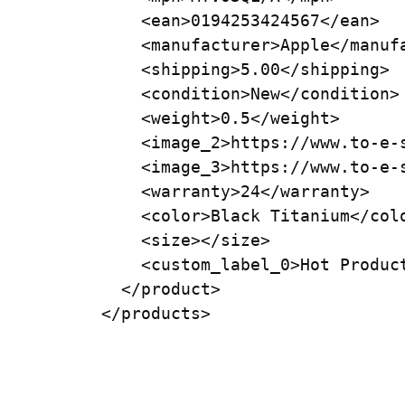
    <ean>0194253424567</ean>

    <manufacturer>Apple</manufa
    <shipping>5.00</shipping>

    <condition>New</condition>

    <weight>0.5</weight>

    <image_2>https://www.to-e-
    <image_3>https://www.to-e-
    <warranty>24</warranty>

    <color>Black Titanium</colo
    <size></size>

    <custom_label_0>Hot Product
  </product>
