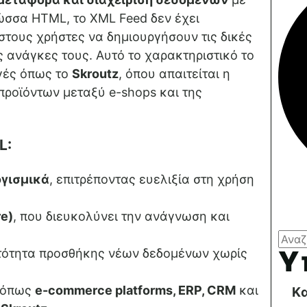
λώσσα HTML, το XML Feed δεν έχει
στους χρήστες να δημιουργήσουν τις δικές
ς ανάγκες τους. Αυτό το χαρακτηριστικό το
ογές όπως το
Skroutz
, όπου απαιτείται η
ροϊόντων μεταξύ e-shops και της
L:
ογισμικά
, επιτρέποντας ευελιξία στη χρήση
re)
, που διευκολύνει την ανάγνωση και
Υ
ατότητα προσθήκης νέων δεδομένων χωρίς
 όπως
e-commerce platforms, ERP, CRM
και
Κ