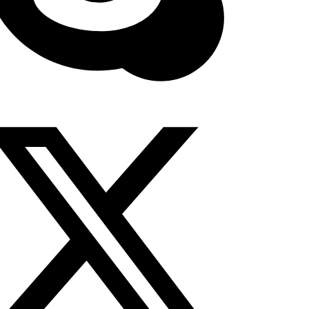
age>

ription>
