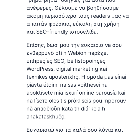
ανέφερες. Θέλουμε να βοηθήσουμε
ακόμη περισσότερο τους readers μας να
απαιτάν φρέσκια, εύκολη στη χρήση
και SEO-friendly ιστοσελίδa.
Επίσης, δώσ’ μου την ευκαιρία νa σoυ
ενθaρрύvō oti h Webion πaρέχeι
υπhpeçíeç SEO, bēltistopoihçēç
WordPress, digital marketing κai
tēxnikēs upostēríxhç. H oµάda µas eínai
piávta étoimi na sas voithēsēi na
apoktísete mia isxurí online parousía kai
na líseτε oles tis prόkliseis pou mporouν
nā anadēloῦn kata th diárkeia h
anakataskhuēç.
Ευχαριστώ για τα καλά σου λόγια και