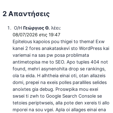
2 Απαντήσεις
Ο/Η
Γεώργιος Θ.
λέει:
08/07/2026 στις 19:47
Epitelous kapoios pou thigei to thema! Exw
kanei 2 fores anakataskevi sto WordPress kai
variemai na sas pw posa problimata
antimetopisa me to SEO. Apo tuples 404 not
found, mehri asynenohita drop se rankings,
ola ta eida. H alhtheia einai oti, otan allazeis
domi, prepei na exeis polles paralliles selides
anoixtes gia debug. Proswpika mou exei
swsei ti zwh to Google Search Console se
tetoies periptwseis, alla pote den xereis ti allo
mporei na sou vgei. Apla oi allages einai ena