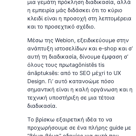
μια γεμάτη πρόκληση διαδικασία, αλλά
η εμπειρία μάς διδάσκει ότι το κύριο
κλειδί είναι η προσοχή στη λεπτομέρεια
και το προσεχτικό σχέδιο.
Μέσω της Webion, εξειδικεύoυμe στην
ανάπτυξη ιστοσελίδων και e-shop και σ’
αυτή τη διαδικασίa, δίνουμe έμφαση σ’
όλους τους πρωtagōnistēs tis
ἀnāptuksēs: από τo SEO μέχri to UX
Design. Γι’ αυτό κατανοώμε πόσο
σημαντική είναι η καλή οργάνωση και η
τεχνική υποστήριξη σε μια τέτοια
διαδικασία.
Το βρίσκω εξαιρετική ιδέα το να
προχωρήσουμε σε ένα πλήρης guide με
“βήμα-βήμα” οδηγίες για αυτά που