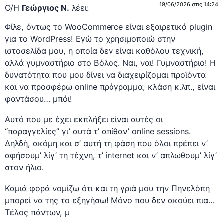
19/06/2026 στις 14:24
Ο/Η
Γεώργιος Ν.
λέει:
Φίλε, όντως το WooCommerce είναι εξαιρετικό plugin
για το WordPress! Εγώ το χρησιμοποιώ στην
ιστοσελίδα μου, η οποία δεν είναι καθόλου τεχνική,
αλλά γυμναστήριο στο Βόλος. Ναι, ναι! Γυμναστήριο! Η
δυνατότητα που μου δίνει να διαχειρίζομαι προϊόντα
και να προσφέρω online πρόγραμμα, κλάση κ.λπ., είναι
φαντάσου… μπόι!
Αυτό που με έχει εκπλήξει είναι αυτές οι
“παραγγελίες” γι’ αυτά τ’ απίθαν’ online sessions.
Δηλδή, ακόμη και σ’ αυτή τη φάση που όλοι πρέπει ν’
αφήσουμ’ λίγ’ τη τέχνη, τ’ internet και ν’ απλωθουμ’ λίγ’
στον ήλιο.
Καμιά φορά νομίζω ότι και τη γριά μου την Πηνελόπη
μπορεί να της το εξηγήσω! Μόνο που δεν ακούει πια…
Τέλος πάντων, μ