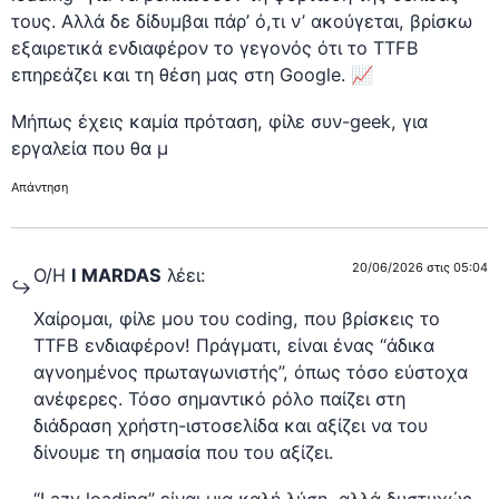
τους. Αλλά δε δίδυμβαι πάρ’ ό,τι ν’ ακούγεται, βρίσκω
εξαιρετικά ενδιαφέρον το γεγονός ότι το TTFB
επηρεάζει και τη θέση μας στη Google. 📈
Μήπως έχεις καμία πρόταση, φίλε συν-geek, για
εργαλεία που θα μ
Απάντηση
20/06/2026 στις 05:04
Ο/Η
I MARDAS
λέει:
Χαίρομαι, φίλε μου του coding, που βρίσκεις το
TTFB ενδιαφέρον! Πράγματι, είναι ένας “άδικα
αγνοημένος πρωταγωνιστής”, όπως τόσο εύστοχα
ανέφερες. Τόσο σημαντικό ρόλο παίζει στη
διάδραση χρήστη-ιστοσελίδα και αξίζει να του
δίνουμε τη σημασία που του αξίζει.
“Lazy loading” είναι μια καλή λύση, αλλά δυστυχώς