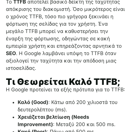
Το
TTFB
αποτελεί βασικό δείκτη της ταχύτητας
απόκρισης του διακομιστή. Όσο μικρότερος είναι
ο χρόνος TTFB, τόσο πιο γρήγορα ξεκινάει η
φόρτωση της σελίδας για τον χρήστη. Ένα
μεγάλο TTFB μπορεί να καθυστερήσει την
έναρξη της φόρτωσης, οδηγώντας σε κακή
εμπειρία χρήστη και επηρεάζοντας αρνητικά το
SEO
. Η Google λαμβάνει υπόψη το TTFB όταν
αξιολογεί την ταχύτητα και την απόδοση μιας
ιστοσελίδας.
Τι Θεωρείται Καλό TTFB;
Η Google προτείνει τα εξής πρότυπα για το TTFB:
Καλό (Good)
: Κάτω από 200 χιλιοστά του
δευτερολέπτου (ms).
Χρειάζεται βελτίωση (Needs
Improvement)
: Μεταξύ 200 και 500 ms.
Κακό (Poor)
: Πάνω από 500 ms.