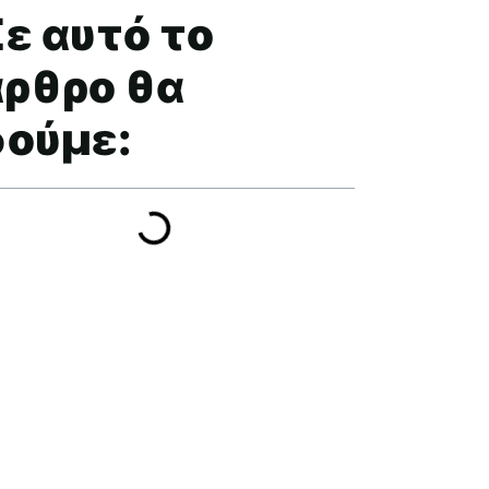
ε αυτό το
άρθρο θα
δούμε: