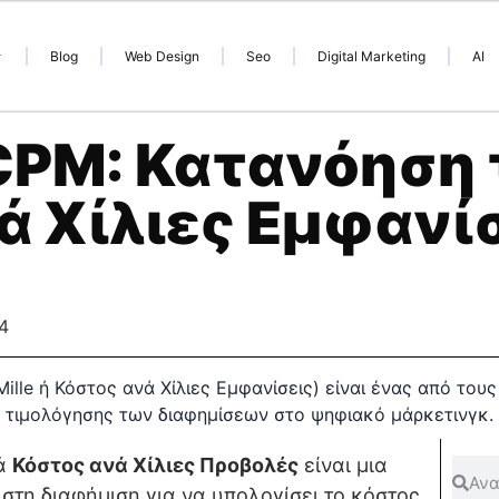
Blog
Web Design
Seo
Digital Marketing
AI
 CPM: Κατανόηση
ά Χίλιες Εμφανί
4
κά
Κόστος ανά Χίλιες Προβολές
είναι μια
στη διαφήμιση για να υπολογίσει το κόστος