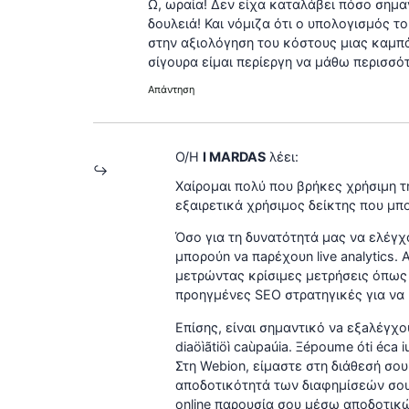
Ω, ωραία! Δεν είχα καταλάβει πόσο σημα
δουλειά! Και νόμιζα ότι ο υπολογισμός 
στην αξιολόγηση του κόστους μιας καμπάν
σίγουρα είμαι περίεργη να μάθω περισσ
Απάντηση
Ο/Η
I MARDAS
λέει:
Χαίρομαι πολύ που βρήκες χρήσιμη τ
εξαιρετικά χρήσιμος δείκτης που μπ
Όσο για τη δυνατότητά μας να ελέγ
μπορoύn νa πaρέχoυn live analytics
μετρώντας κρίσιμες μετρήσεις όπως 
προηγμένες SEO στρατηγικές για να 
Επίσης, είναι σημαντικό νa εξaλέγχoυ
diaöìãtiöì caùpaúia. Ξépoume óti éca 
Στη Webion, είμαστε στη διάθεσή σου
αποδοτικότητά των διαφημίσεών σου
online παρουσία σου μέσω αποδοτικών