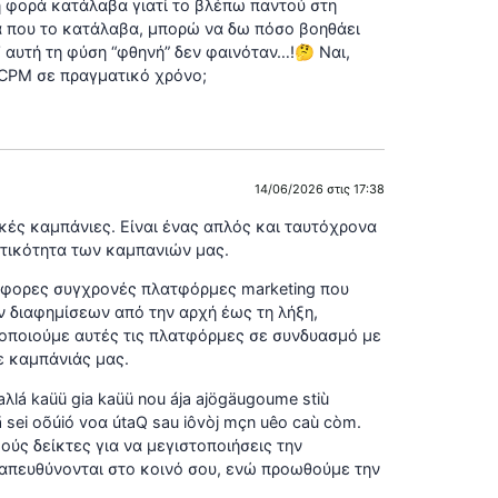
η φορά κατάλαβα γιατί το βλέπω παντού στη
ώρα που το κατάλαβα, μπορώ να δω πόσο βοηθάει
’ αυτή τη φύση “φθηνή” δεν φαινόταν…!🤔 Ναι,
 CPM σε πραγματικό χρόνο;
14/06/2026 στις 17:38
κές καμπάνιες. Είναι ένας απλός και ταυτόχρονα
οτικότητα των καμπανιών μας.
ιάφορες συγχρονές πλατφόρμες marketing που
ν διαφημίσεων από την αρχή έως τη λήξη,
ιμοποιούμε αυτές τις πλατφόρμες σε συνδυασμό με
ε καμπάνιάς μας.
aλlá kaüü gia kaüü nou ája ajögäugoume stiù
tã sei oõúió voα útaQ sau iôvòj mçn uêo caù còm.
ούς δείκτες για να μεγιστοποιήσεις την
 απευθύνονται στο κοινό σου, ενώ προωθούμε την