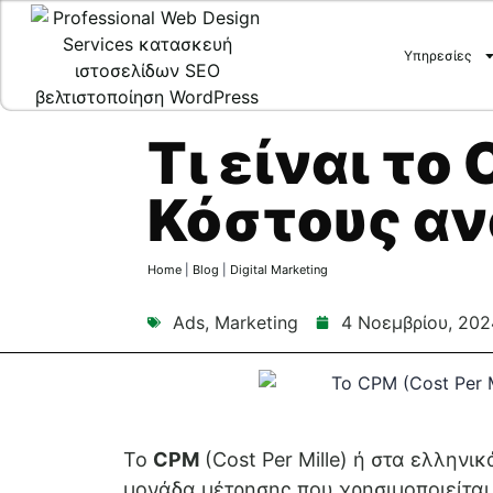
Υπηρεσίες
Τι είναι το
Κόστους αν
Home
|
Blog
|
Digital Marketing
Ads
,
Marketing
4 Νοεμβρίου, 202
Το
CPM
(Cost Per Mille) ή στα ελληνι
μονάδα μέτρησης που χρησιμοποιείται 