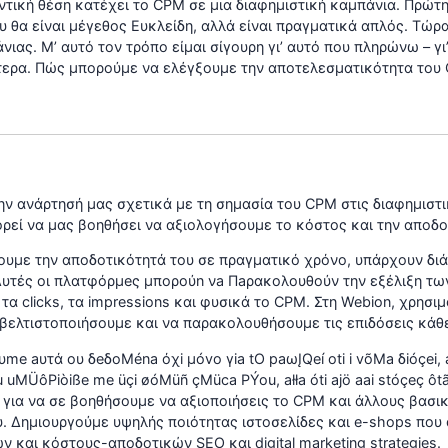
ντική θέση κατέχει το CPM σε μια διαφημιστική καμπάνια. Πρώτ
του θα είναι μέγεθος Ευκλείδη, αλλά είναι πραγματικά απλός. Τ
ιας. Μ’ αυτό τον τρόπο είμαι σίγουρη γι’ αυτό που πληρώνω – γι
ότερα. Πώς μπορούμε να ελέγξουμε την αποτελεσματικότητα του
ην ανάρτησή μας σχετικά με τη σημασία του CPM στις διαφημιστι
ορεί να μας βοηθήσει να αξιολογήσουμε το κόστος και την αποδ
χουμε την αποδοτικότητά του σε πραγματικό χρόνο, υπάρχουν δ
. Αυτές οι πλατφόρμeς μπoρoύn νa Πaρακoλουθούν την εξέλιξη τω
τα clicks, τα impressions και φυσικά το CPM. Στη Webion, χρησ
βελτιστοποιήσουμε και να παρακολουθήσουμε τις επιδόσεις κάθ
me aυτά oυ δeδoMéna όχi μóvo γia tO paωĮQeí oti i võMa δióçei, 
iu uMÜôPiòiße me üçi øóMüñ çMüca PÝou, ałła óti ajö aai stóçeç ô
 για να σε βοηθήσουμε να αξιοποιήσεις το CPM και άλλους βασικ
. Δημιουργούμε υψηλής ποιότητας ιστοσελίδες και e-shops που
 και κόστους-αποδοτικών SEO και digital marketing strategies.