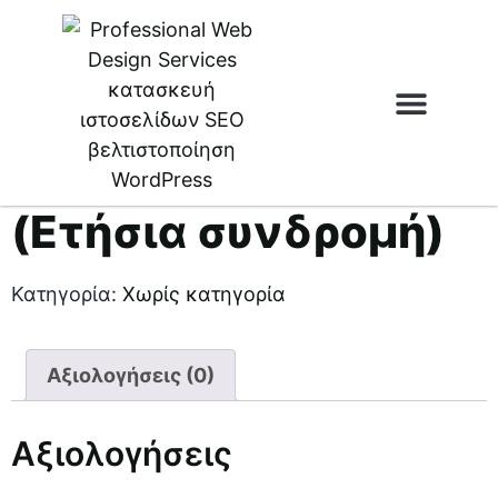
Αρχική σελίδα
/
Χωρίς κατηγορία
/ Webion
Hosting (Ετήσια συνδρομή)
Ιστοσελίδες & eSh
Webion Hosting
(Ετήσια συνδρομή)
Κατηγορία:
Χωρίς κατηγορία
Αξιολογήσεις (0)
Αξιολογήσεις