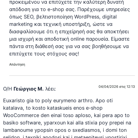
προκειμένου να επιτύχετε την καλύτερη δυνατή
απόδοση για το e-shop σας. Παρέχουμε υπηρεσίες
όπως SEO, βελτιστοποίηση WordPress, digital
marketing και τεχνική υποστήριξη, ώστε να
διασφαλίσουμε ότι η επιχείρησή σας θα αποκτήσει
μια ισχυρή και αποδοτική online παρουσία. Είμαστε
πάντα στη διάθεσή σας για να σας βοηθήσουμε να
επιτύχετε τους στόχους σας!
Απάντηση
04/04/2026 στις 12:13
Ο/Η
Γεώργιος Μ.
λέει:
Euxaristo gia to poly eurymeno arthro. Apo oti
katalava, to kosto kataskueis enos e-shop
WooCommerce den einai toso aploso, kai pera apo to
basiko software, yparxoun kai alla stixia poy prepei na
lambanoume ypopsin opos o sxediasmos, i domi ton
selidon, i texniki apodosi kai i metaepiteysi ypostirixi.