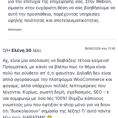
για την επιτυχία της επιχείρησής σας. Στην Webion,
είμαστε στην ευχάριστη θέση να σας βοηθήσουμε σε
αυτή την προσπάθεια, παρέχοντας υπηρεσίες
υψηλής ποιότητας και αποτελεσματικότητας.
Απάντηση
18/06/2026 στις 17:45
Ο/Η
Ελένη 30
λέει:
Αχ, είναι μια απόλαυση να διαβάζεις τέτοια κείμενα!
Πραγματικά, με κάνει να βλέπω πως το θέμα είναι
πολύ πιο σύνθετο απ’ ό,τι φαινόταν. Δηλαδή δεν είναι
απλά αγοράσουμε την πλατφόρμα WooCommerce και
φύγαμε, αλλά υπάρχουν πολλές λεπτομέρειες που
λέγονται. Κυρίως, σωστή δομή, σχεδιασμός, SEO – ε
ναι συμφωνώ με όσα λές 100%! Θυμίζω κάποιους
γνωστούς μου που έφτιξαν e-shop μόνο για να δουν
ότι “δυσκολεύουν” σημασία της λέξης! Γι’ αυτό πάντα
λέω εγώ: ΔΙΑΒΑΣΜΑ! 😂