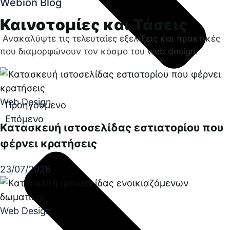
Webion Blog
Καινοτομίες και Τάσεις
Ανακαλύψτε τις τελευταίες εξελίξεις και πρακτικές
που διαμορφώνουν τον κόσμο του web design.
Web Design
Προηγούμενο
Επόμενο
Κατασκευή ιστοσελίδας εστιατορίου που
φέρνει κρατήσεις
23/07/2026
Web Design