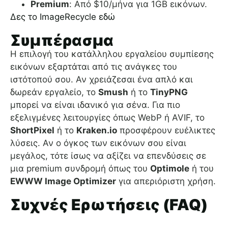
Premium
: Από $10/μήνα για 1GB εικόνων.
Δες το ImageRecycle εδώ
Συμπέρασμα
Η επιλογή του κατάλληλου εργαλείου συμπίεσης
εικόνων εξαρτάται από τις ανάγκες του
ιστότοπού σου. Αν χρειάζεσαι ένα απλό και
δωρεάν εργαλείο, το
Smush
ή το
TinyPNG
μπορεί να είναι ιδανικό για σένα. Για πιο
εξελιγμένες λειτουργίες όπως WebP ή AVIF, το
ShortPixel
ή το
Kraken.io
προσφέρουν ευέλικτες
λύσεις. Αν ο όγκος των εικόνων σου είναι
μεγάλος, τότε ίσως να αξίζει να επενδύσεις σε
μια premium συνδρομή όπως του
Optimole
ή του
EWWW Image Optimizer
για απεριόριστη χρήση.
Συχνές Ερωτήσεις (FAQ)