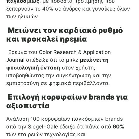
παγκοσμίως
, με ποσοστά προτίμησης που
ξεπερνούν το 40% σε άνδρες και γυναίκες όλων
των ηλικιών.
Μειώνει τον καρδιακό ρυθμό
και προκαλεί ηρεμία
Έρευνα του
Color Research & Application
Journal
απέδειξε ότι το μπλε
μειώνει τη
φυσιολογική ένταση
στον χρήστη,
υποβοηθώντας την συγκέντρωση και την
εμπιστοσύνη σε ψηφιακά περιβάλλοντα.
Επιλογή κορυφαίων brands για
αξιοπιστία
Ανάλυση 100 κορυφαίων παγκόσμιων brands
από την
Siegel+Gale
έδειξε ότι πάνω από
60%
των εταιρειών τεχνολογίας και