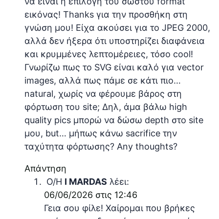
να είναι η επιλογή του σωστού format
εικόνας! Thanks για την προσθήκη στη
γνώση μου! Είχα ακούσει για το JPEG 2000,
αλλά δεν ήξερα ότι υποστηρίζει διαφάνεια
και κρυμμένες λεπτομέρειες, τόσο cool!
Γνωρίζω πως το SVG είναι καλό για vector
images, αλλά πως πάμε σε κάτι πιο…
natural, χωρίς να φέρουμε βάρος στη
φόρτωση του site; Δηλ, άμα βάλω high
quality pics μπορώ να δώσω depth στo site
μου, but… μήπως κάνω sacrifice την
ταχύτητα φόρτωσης? Any thoughts?
Απάντηση
Ο/Η
I MARDAS
λέει:
06/06/2026 στις 12:46
Γεια σου φίλε! Χαίρομαι που βρήκες