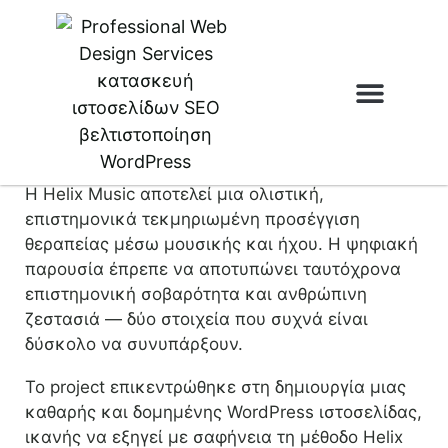
Case Study: Helix Music
Κατασκευή Ιστοσελίδας για
Μουσικοθεραπεία & Παρουσίαση της
Ιστοσελίδες & e
Helix Music Method
Η Helix Music αποτελεί μια ολιστική,
επιστημονικά τεκμηριωμένη προσέγγιση
θεραπείας μέσω μουσικής και ήχου. Η ψηφιακή
παρουσία έπρεπε να αποτυπώνει ταυτόχρονα
επιστημονική σοβαρότητα και ανθρώπινη
ζεστασιά — δύο στοιχεία που συχνά είναι
δύσκολο να συνυπάρξουν.
Το project επικεντρώθηκε στη δημιουργία μιας
καθαρής και δομημένης WordPress ιστοσελίδας,
ικανής να εξηγεί με σαφήνεια τη μέθοδο Helix